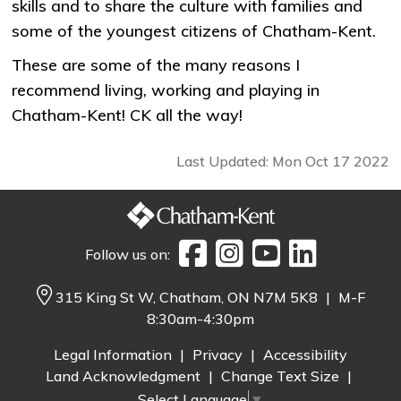
skills and to share the culture with families and
some of the youngest citizens of Chatham-Kent.
These are some of the many reasons I
recommend living, working and playing in
Chatham-Kent! CK all the way!​
Last Updated: Mon Oct 17 2022
Follow us on:
315 King St W, Chatham, ON N7M 5K8
|
M-F
8:30am-4:30pm
Legal Information
|
Privacy
|
Accessibility
Land Acknowledgment
|
Change Text Size
|
Select Language
▼